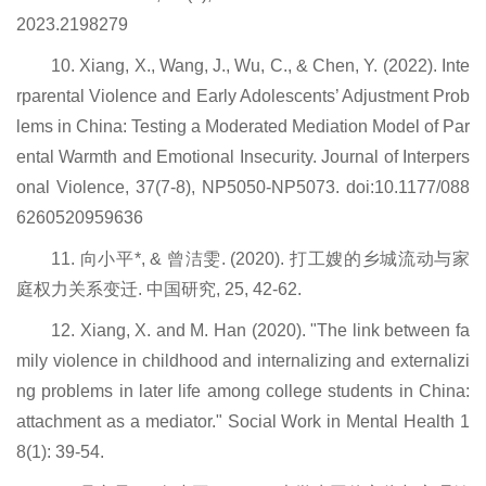
2023.2198279
10. Xiang, X., Wang, J., Wu, C., & Chen, Y. (2022). Inte
rparental Violence and Early Adolescents’ Adjustment Prob
lems in China: Testing a Moderated Mediation Model of Par
ental Warmth and Emotional Insecurity. Journal of Interpers
onal Violence, 37(7-8), NP5050-NP5073. doi:10.1177/088
6260520959636
11. 向小平*, & 曾洁雯. (2020). 打工嫂的乡城流动与家
庭权力关系变迁. 中国研究, 25, 42-62.
12. Xiang, X. and M. Han (2020). "The link between fa
mily violence in childhood and internalizing and externalizi
ng problems in later life among college students in China:
attachment as a mediator." Social Work in Mental Health 1
8(1): 39-54.