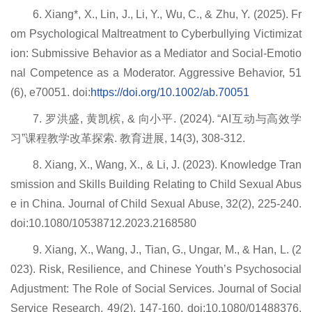
6. Xiang*, X., Lin, J., Li, Y., Wu, C., & Zhu, Y. (2025). Fr
om Psychological Maltreatment to Cyberbullying Victimizat
ion: Submissive Behavior as a Mediator and Social-Emotio
nal Competence as a Moderator. Aggressive Behavior, 51
(6), e70051. doi:
https://doi.org/10.1002/ab.70051
7. 罗洪盛, 黄凯槟, & 向小平. (2024). “AI互动与高效学
习”课程教学改革探索. 教育进展, 14(3), 308-312.
8. Xiang, X., Wang, X., & Li, J. (2023). Knowledge Tran
smission and Skills Building Relating to Child Sexual Abus
e in China. Journal of Child Sexual Abuse, 32(2), 225-240.
doi:10.1080/10538712.2023.2168580
9. Xiang, X., Wang, J., Tian, G., Ungar, M., & Han, L. (2
023). Risk, Resilience, and Chinese Youth’s Psychosocial
Adjustment: The Role of Social Services. Journal of Social
Service Research, 49(2), 147-160. doi:10.1080/01488376.