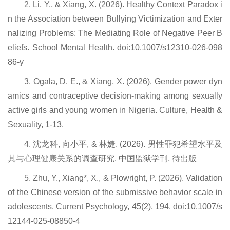
2. Li, Y., & Xiang, X. (2026). Healthy Context Paradox i
n the Association between Bullying Victimization and Exter
nalizing Problems: The Mediating Role of Negative Peer B
eliefs. School Mental Health. doi:10.1007/s12310-026-098
86-y
3. Ogala, D. E., & Xiang, X. (2026). Gender power dyn
amics and contraceptive decision-making among sexually
active girls and young women in Nigeria. Culture, Health &
Sexuality, 1-13.
4. 沈龙科, 向小平, & 林婕. (2026). 男性罪犯希望水平及
其与心理健康关系的调查研究. 中国监狱学刊, 待出版
5. Zhu, Y., Xiang*, X., & Plowright, P. (2026). Validation
of the Chinese version of the submissive behavior scale in
adolescents. Current Psychology, 45(2), 194. doi:10.1007/s
12144-025-08850-4