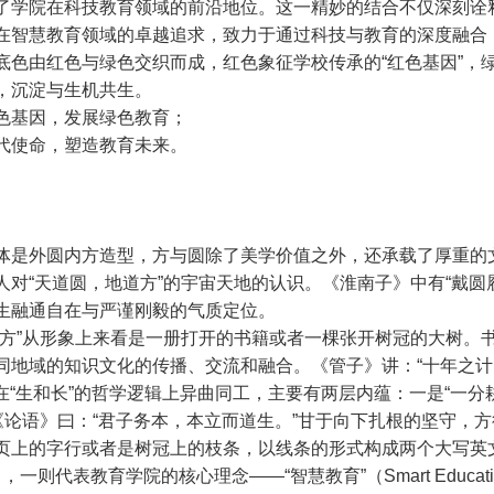
了学院在科技教育领域的前沿地位。这一精妙的结合不仅深刻诠释
在智慧教育领域的卓越追求，致力于通过科技与教育的深度融合
底色由红色与绿色交织而成，红色象征学校传承的“红色基因”，绿
，沉淀与生机共生。
色基因，发展绿色教育；
代使命，塑造教育未来。
体是外圆内方造型，方与圆除了美学价值之外，还承载了厚重的
人对“天道圆，地道方”的宇宙天地的认识。《淮南子》中有“戴圆
生融通自在与严谨刚毅的气质定位。
“方”从形象上来看是一册打开的书籍或者一棵张开树冠的大树。
同地域的知识文化的传播、交流和融合。《管子》讲：“十年之计
人”在“生和长”的哲学逻辑上异曲同工，主要有两层内蕴：一是“一
，《论语》曰：“君子务本，本立而道生。”甘于向下扎根的坚守，
页上的字行或者是树冠上的枝条，以线条的形式构成两个大写英文字母S与
ion），一则代表教育学院的核心理念——“智慧教育”（Smart Edu