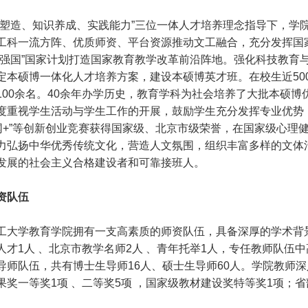
值塑造、知识养成、实践能力”三位一体人才培养理念指导下，学
工科一流方阵、优质师资、平台资源推动文工融合，充分发挥国家
育强国”国家计划打造国家教育教学改革前沿阵地。强化科技教育
定本硕博一体化人才培养方案，建设本硕博英才班。在校生近500
100余名。40余年办学历史，教育学科为社会培养了大批本硕博
度重视学生活动与学生工作的开展，鼓励学生充分发挥专业优势，
联网+”等创新创业竞赛获得国家级、北京市级荣誉，在国家级心
力弘扬中华优秀传统文化，营造人文氛围，组织丰富多样的文体
发展的社会主义合格建设者和可靠接班人。
资队伍
工大学教育学院拥有一支高素质的师资队伍，具备深厚的学术背景
人才1人 、北京市教学名师2人 、青年托举1人，专任教师队伍
导师队伍，共有博士生导师16人、硕士生导师60人。学院教师
果奖一等奖1项 、二等奖5项 ，国家级教材建设奖特等奖1项；