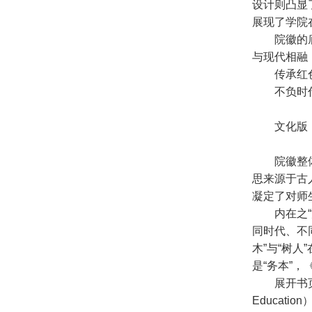
设计则凸显
展现了学院
院徽的
与现代相融
传承红
不负时
文化版
院徽整
思来源于古
凝定了对师
内在之
同时代、不
木”与“树
是“务本”
展开书
Educat