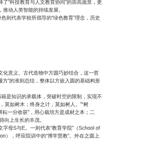
了“科技教育与人文教育协同”的崇高愿景，更
，推动人类智能的持续发展。
色则代表学校所倡导的“绿色教育”理念，历史
文化意义。古代造物中方圆巧妙结合，这一哲
履方”的准则总结，整体以方嵌入圆的基础构形
书籍是知识的承载体，突破时空的限制，实现不
，莫如树木；终身之计，莫如树人。”“树
分耕耘一分收获”，用心栽培方是成材之本；二
方得向上生长的丰茂。
E。一则代表“教育学院”（‌School of
cation），呼应院训中的“博学慧教”。外在之圆上