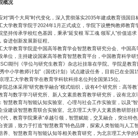
院概况
应对“两个大局”时代变化，深入贯彻落实2035年建成教育强国
工大学教育学院于2024年1月正式成立，学院下设懋恂教师教育
院坚持传承学校红色基因，秉承“延安根 军工魂 领军人”价值追
，奋进创新发展新征程。
工大学教育学院是中国高等教育学会智慧教育研究分会、中国高
设单位，主持建设国家高等教育智慧教育平台，中国教育科学研
SSCI期刊《学位与研究生教育》杂志社挂靠在学院。学院是教
优秀中小学教师计划”（国优计划）试点建设任务，目前已在全国1
，北京理工大学教育学在教育学科软科排名位列全国第15位。
学院总体采用“研究教学融合”模式组织，设有4个研究所：高等
教育与数字学习研究所、新人文素质教育教学研究所，设有北京
：智慧教育与智能认知实验室、心理与社会工作实验室，以及“智
企业建设智慧教育联合实验室。北京理工大学人文素质教研部挂
时代，教育学院秉承“卓越引领，智慧赋能，交叉融合，突出特色
台资源，致力于打造“智慧教育”特色品牌，探索人类智能与人工
培养、智慧教育与智能认知等相关教育研究，为北京理工大学的