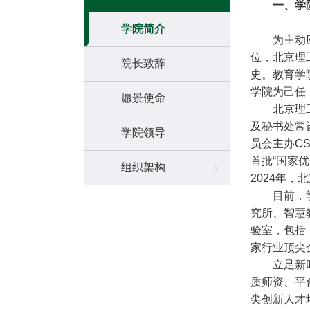
一、学
学院简介
为主动
位，北京理
院长致辞
史。教育学
学院为己任
愿景使命
北京理
及秘书处常
学院领导
员会主办C
首批“国家
组织架构
2024年
目前，
究所、智慧
验室，包括
家行业顶尖
立足新
质师资、平
尖创新人才